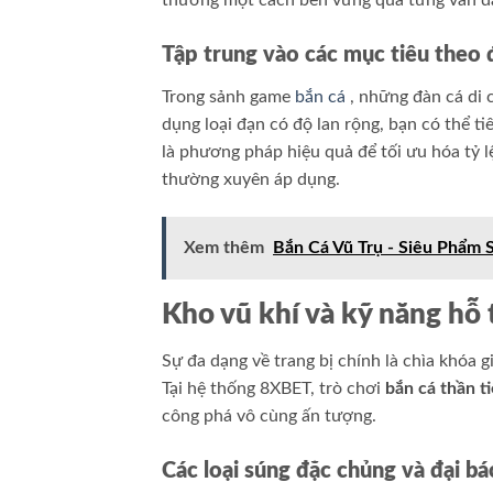
thưởng một cách bền vững qua từng ván đ
Tập trung vào các mục tiêu theo 
Trong sảnh game
bắn cá
, những đàn cá di 
dụng loại đạn có độ lan rộng, bạn có thể ti
là phương pháp hiệu quả để tối ưu hóa tỷ 
thường xuyên áp dụng.
Xem thêm
Bắn Cá Vũ Trụ - Siêu Phẩm
Kho vũ khí và kỹ năng hỗ 
Sự đa dạng về trang bị chính là chìa khóa 
Tại hệ thống 8XBET, trò chơi
bắn cá thần t
công phá vô cùng ấn tượng.
Các loại súng đặc chủng và đại bá