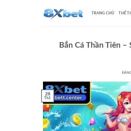
Bỏ
qua
TRANG CHỦ
THỂ T
nội
dung
Bắn Cá Thần Tiên –
ĐĂN
28
Th1