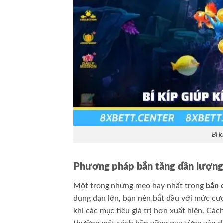
Bí k
Phương pháp bắn tăng dần lượng
Một trong những mẹo hay nhất trong
bắn 
dụng đạn lớn, bạn nên bắt đầu với mức cượ
khi các mục tiêu giá trị hơn xuất hiện. Cá