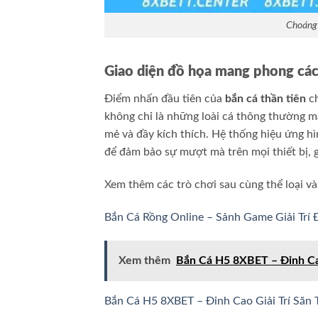
Choáng 
Giao diện đồ họa mang phong các
Điểm nhấn đầu tiên của
bắn cá thần tiên
ch
không chỉ là những loài cá thông thường m
mẻ và đầy kích thích. Hệ thống hiệu ứng h
để đảm bảo sự mượt mà trên mọi thiết bị, 
Xem thêm các trò chơi sau cùng thể loại và
Bắn Cá Rồng Online – Sảnh Game Giải Trí 
Xem thêm
Bắn Cá H5 8XBET – Đỉnh Ca
Bắn Cá H5 8XBET – Đỉnh Cao Giải Trí Săn