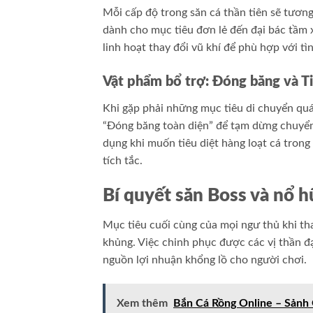
Mỗi cấp độ trong săn cá thần tiên sẽ tương
dành cho mục tiêu đơn lẻ đến đại bác tầm 
linh hoạt thay đổi vũ khí để phù hợp với t
Vật phẩm bổ trợ: Đóng băng và T
Khi gặp phải những mục tiêu di chuyển quá
“Đóng băng toàn diện” để tạm dừng chuyển
dụng khi muốn tiêu diệt hàng loạt cá trong
tích tắc.
Bí quyết săn Boss và nổ h
Mục tiêu cuối cùng của mọi ngư thủ khi t
khủng. Việc chinh phục được các vị thần đ
nguồn lợi nhuận khổng lồ cho người chơi.
Xem thêm
Bắn Cá Rồng Online – Sảnh 