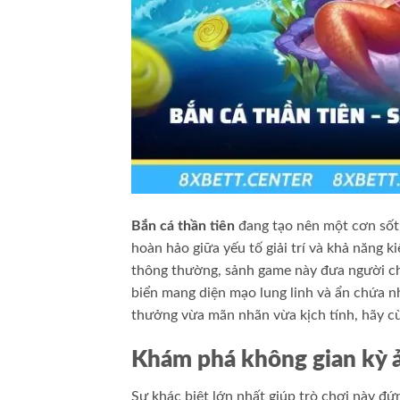
Bắn cá thần tiên
đang tạo nên một cơn sốt
hoàn hảo giữa yếu tố giải trí và khả năng
thông thường, sảnh game này đưa người ch
biển mang diện mạo lung linh và ẩn chứa n
thưởng vừa mãn nhãn vừa kịch tính, hãy c
Khám phá không gian kỳ ả
Sự khác biệt lớn nhất giúp trò chơi này đứn