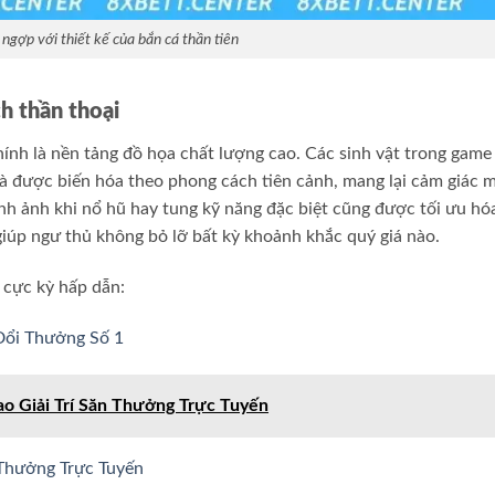
ngợp với thiết kế của bắn cá thần tiên
h thần thoại
ính là nền tảng đồ họa chất lượng cao. Các sinh vật trong game
à được biến hóa theo phong cách tiên cảnh, mang lại cảm giác 
ình ảnh khi nổ hũ hay tung kỹ năng đặc biệt cũng được tối ưu hó
giúp ngư thủ không bỏ lỡ bất kỳ khoảnh khắc quý giá nào.
 cực kỳ hấp dẫn:
Đổi Thưởng Số 1
o Giải Trí Săn Thưởng Trực Tuyến
 Thưởng Trực Tuyến