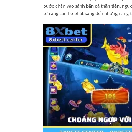
bước chân vào sảnh
bắn cá thần tiên
, ngườ
từ rặng san hô phát sáng đến những nàng ti