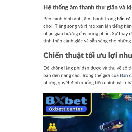
Hệ thống âm thanh thư giãn và kị
Bên cạnh hình ảnh, âm thanh trong
bắn cá 
chơi. Tiếng sóng vỗ rì rào xen lẫn tiếng ti
nhạc giao hưởng đầy hưng phấn. Sự thay đổ
tinh thần cảnh giác và sẵn sàng cho những
Chiến thuật tối ưu lợi nhu
Để không lãng phí đạn dược và thu về số t
bản đến nâng cao. Trong thế giới của
Bắn c
những quyết định xuống tiền chính xác nhấ