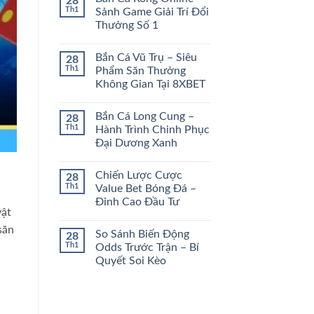
28
–
Thắng
luận
Th1
Sảnh Game Giải Trí Đổi
Đỉnh
ở
Cao
Thưởng Số 1
Bắn
Giải
Cá
Trí
Không
Thần
Săn
có
Tiên
Bắn Cá Vũ Trụ – Siêu
28
Thưởng
bình
–
Trực
luận
Th1
Phẩm Săn Thưởng
Sảnh
ở
Tuyến
Săn
Không Gian Tại 8XBET
Bắn
Thưởng
Cá
Huyền
Không
Rồng
Thoại
có
Online
Bắn Cá Long Cung –
28
Bậc
bình
–
Nhất
luận
Th1
Hành Trình Chinh Phục
Sảnh
ở
Game
Đại Dương Xanh
Bắn
Giải
Cá
Trí
Không
Vũ
Đổi
có
Trụ
Chiến Lược Cược
28
Thưởng
bình
–
Số
luận
Th1
Value Bet Bóng Đá –
Siêu
ở
1
Phẩm
Đỉnh Cao Đầu Tư
Bắn
Săn
vật
Cá
Thưởng
Không
Long
Không
có
săn
Cung
So Sánh Biến Động
28
Gian
bình
–
Tại
luận
Th1
Odds Trước Trận – Bí
Hành
ở
8XBET
Trình
Quyết Soi Kèo
Chiến
Chinh
Lược
Phục
Không
Cược
Đại
có
Value
Dương
bình
Bet
Xanh
luận
Bóng
ở