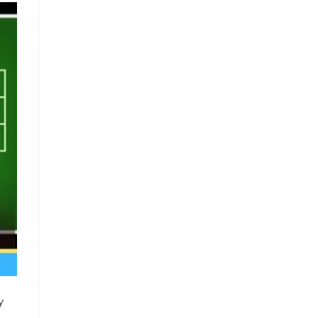
Bí
Quyết
Soi
Kèo
y