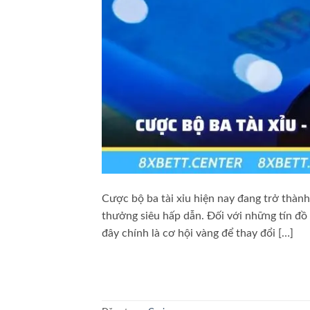
Cược bộ ba tài xỉu hiện nay đang trở thàn
thưởng siêu hấp dẫn. Đối với những tín đ
đây chính là cơ hội vàng để thay đổi […]