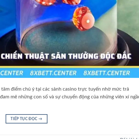
h tâm điểm chú ý tại các sảnh casino trực tuyến nhờ mức trả
ồ đam mê những con số và sự chuyển động của những viên xí ngầ
TIẾP TỤC ĐỌC
→