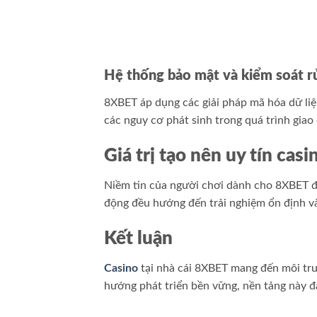
Hệ thống bảo mật và kiểm soát rủ
8XBET áp dụng các giải pháp mã hóa dữ liệu
các nguy cơ phát sinh trong quá trình giao 
Giá trị tạo nên uy tín ca
Niềm tin của người chơi dành cho 8XBET đư
động đều hướng đến trải nghiệm ổn định và
Kết luận
Casino
tại nhà cái 8XBET mang đến môi trườ
hướng phát triển bền vững, nền tảng này đá