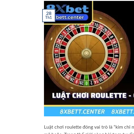
28
Th1
Luật chơi roulette đóng vai trò là “kim ch