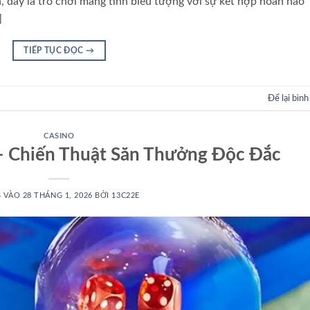
n, đây là trò chơi mang tính biểu tượng với sự kết hợp hoàn hảo
]
TIẾP TỤC ĐỌC
→
Để lại bình
CASINO
 – Chiến Thuật Săn Thưởng Độc Đắc
G VÀO
28 THÁNG 1, 2026
BỞI
13C22E