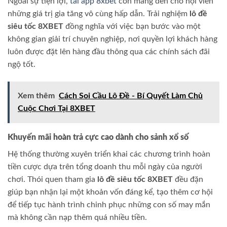
Ngoài sự tiện lợi,
tải app 8xbet
còn mang đến cho hội viên
những giá trị gia tăng vô cùng hấp dẫn. Trải nghiệm
lô đề
siêu tốc 8XBET
đồng nghĩa với việc bạn bước vào một
không gian giải trí chuyên nghiệp, nơi quyền lợi khách hàng
luôn được đặt lên hàng đầu thông qua các chính sách đãi
ngộ tốt.
Xem thêm
Cách Soi Cầu Lô Đề - Bí Quyết Làm Chủ
Cuộc Chơi Tại 8XBET
Khuyến mãi hoàn trả cực cao dành cho sảnh xổ số
Hệ thống thường xuyên triển khai các chương trình hoàn
tiền cược dựa trên tổng doanh thu mỗi ngày của người
chơi. Thói quen tham gia
lô đề siêu tốc 8XBET
đều đặn
giúp bạn nhận lại một khoản vốn đáng kể, tạo thêm cơ hội
để tiếp tục hành trình chinh phục những con số may mắn
mà không cần nạp thêm quá nhiều tiền.