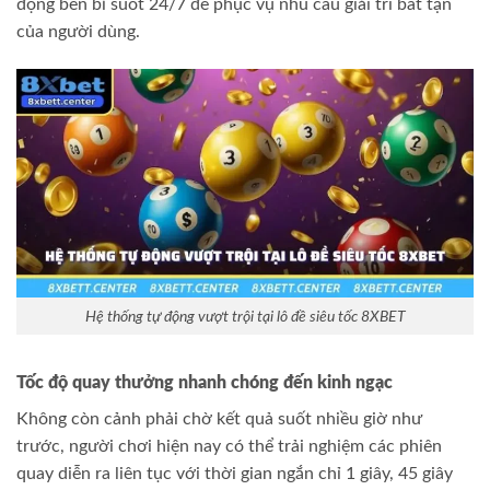
động bền bỉ suốt 24/7 để phục vụ nhu cầu giải trí bất tận
của người dùng.
Hệ thống tự động vượt trội tại lô đề siêu tốc 8XBET
Tốc độ quay thưởng nhanh chóng đến kinh ngạc
Không còn cảnh phải chờ kết quả suốt nhiều giờ như
trước, người chơi hiện nay có thể trải nghiệm các phiên
quay diễn ra liên tục với thời gian ngắn chỉ 1 giây, 45 giây