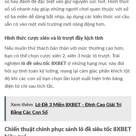
số hay đánh đề đặc biệt vẫn giữ nguyên sức hút. Hình thức
xổ số nhanh này giúp những người chơi quen thuộc với xổ
số ba miền dễ dàng bắt nhịp, áp dụng các kiến thức soi cầu
sẵn có vào một môi trường mới năng động hơn.
Hình thức cược xiên và lô trượt đầy kịch tính
Nếu muốn thử thách bản thân với mức thưởng cao hơn,
bạn có thể chọn cược xiên 2, xiên 3 hoặc lô trượt. Trải
nghiệm
lô đề siêu tốc 8XBET
ở những hạng mục này đòi
hỏi sự tính toán kỹ lưỡng, mang lại cảm giác phấn khích tột
độ khi các con số bạn chọn lần lượt xuất hiện trên bảng
điện tử chỉ sau tích tắc.
Xem thêm
Lô Đề 3 Miền 8XBET - Đỉnh Cao Giải Trí
Bằng Các Con Số
Chiến thuật chinh phục sảnh lô đề siêu tốc 8XBET