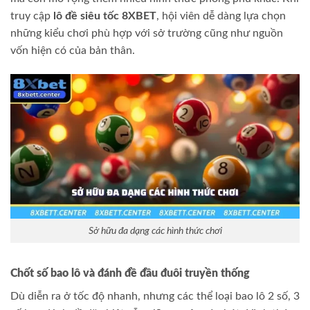
truy cập
lô đề siêu tốc 8XBET
, hội viên dễ dàng lựa chọn
những kiểu chơi phù hợp với sở trường cũng như nguồn
vốn hiện có của bản thân.
Sở hữu đa dạng các hình thức chơi
Chốt số bao lô và đánh đề đầu đuôi truyền thống
Dù diễn ra ở tốc độ nhanh, nhưng các thể loại bao lô 2 số, 3