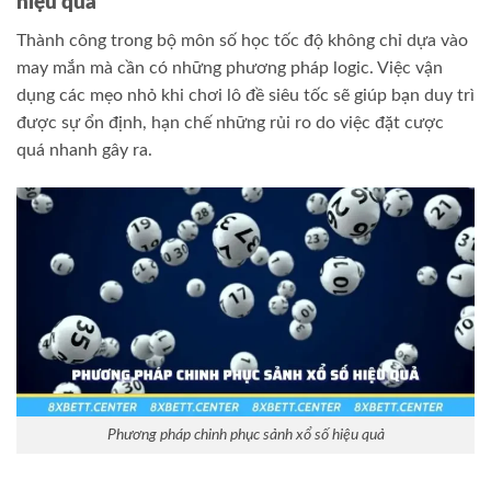
hiệu quả
Thành công trong bộ môn số học tốc độ không chỉ dựa vào
may mắn mà cần có những phương pháp logic. Việc vận
dụng các mẹo nhỏ khi chơi lô đề siêu tốc sẽ giúp bạn duy trì
được sự ổn định, hạn chế những rủi ro do việc đặt cược
quá nhanh gây ra.
Phương pháp chinh phục sảnh xổ số hiệu quả