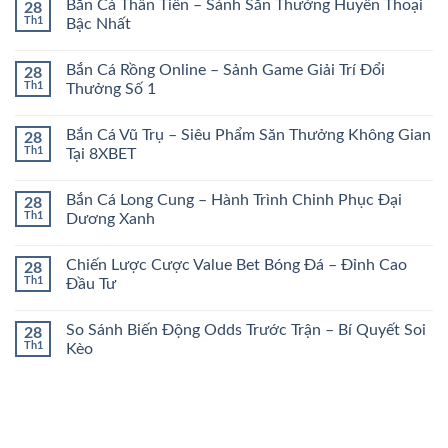
Bắn Cá Thần Tiên – Sảnh Săn Thưởng Huyền Thoại
28
Kèo
bình
Châu
luận
Th1
Bậc Nhất
Á
ở
Chuyên
Bắn
Không
Sâu
Cá
có
Bắn Cá Rồng Online – Sảnh Game Giải Trí Đổi
28
–
H5
bình
Bí
8XBET
luận
Th1
Thưởng Số 1
Quyết
–
ở
Chiến
Đỉnh
Bắn
Không
Thắng
Cao
Cá
có
Bắn Cá Vũ Trụ – Siêu Phẩm Săn Thưởng Không Gian
28
Giải
Thần
bình
Trí
Tiên
luận
Th1
Tại 8XBET
Săn
–
ở
Thưởng
Sảnh
Bắn
Không
Trực
Săn
Cá
có
Bắn Cá Long Cung – Hành Trình Chinh Phục Đại
28
Tuyến
Thưởng
Rồng
bình
Huyền
Online
luận
Th1
Dương Xanh
Thoại
–
ở
Bậc
Sảnh
Bắn
Không
Nhất
Game
Cá
có
Chiến Lược Cược Value Bet Bóng Đá – Đỉnh Cao
28
Giải
Vũ
bình
Trí
Trụ
luận
Th1
Đầu Tư
Đổi
–
ở
Thưởng
Siêu
Bắn
Không
Số
Phẩm
Cá
có
So Sánh Biến Động Odds Trước Trận – Bí Quyết Soi
28
1
Săn
Long
bình
Thưởng
Cung
luận
Th1
Kèo
Không
–
ở
Gian
Hành
Chiến
Không
Tại
Trình
Lược
có
8XBET
Chinh
Cược
bình
Phục
Value
luận
Đại
Bet
ở
Dương
Bóng
So
Xanh
Đá
Sánh