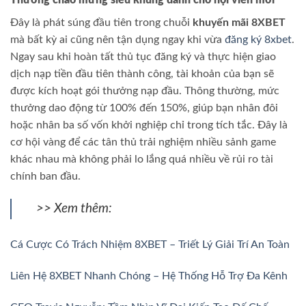
Đây là phát súng đầu tiên trong chuỗi
khuyến mãi 8XBET
mà bất kỳ ai cũng nên tận dụng ngay khi vừa
đăng ký 8xbet
.
Ngay sau khi hoàn tất thủ tục đăng ký và thực hiện giao
dịch nạp tiền đầu tiên thành công, tài khoản của bạn sẽ
được kích hoạt gói thưởng nạp đầu. Thông thường, mức
thưởng dao động từ 100% đến 150%, giúp bạn nhân đôi
hoặc nhân ba số vốn khởi nghiệp chỉ trong tích tắc. Đây là
cơ hội vàng để các tân thủ trải nghiệm nhiều sảnh game
khác nhau mà không phải lo lắng quá nhiều về rủi ro tài
chính ban đầu.
>> Xem thêm:
Cá Cược Có Trách Nhiệm 8XBET – Triết Lý Giải Trí An Toàn
Liên Hệ 8XBET Nhanh Chóng – Hệ Thống Hỗ Trợ Đa Kênh