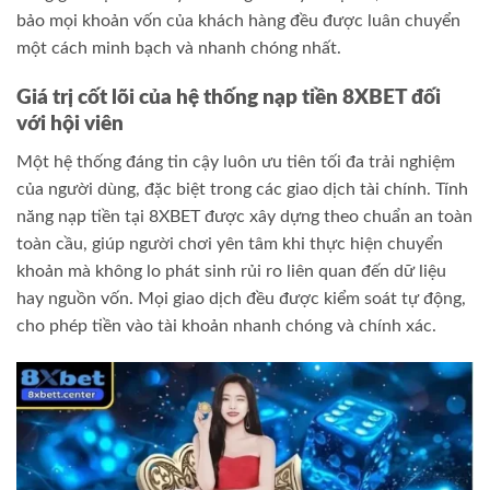
bảo mọi khoản vốn của khách hàng đều được luân chuyển
một cách minh bạch và nhanh chóng nhất.
Giá trị cốt lõi của hệ thống nạp tiền 8XBET đối
với hội viên
Một hệ thống đáng tin cậy luôn ưu tiên tối đa trải nghiệm
của người dùng, đặc biệt trong các giao dịch tài chính. Tính
năng nạp tiền tại 8XBET được xây dựng theo chuẩn an toàn
toàn cầu, giúp người chơi yên tâm khi thực hiện chuyển
khoản mà không lo phát sinh rủi ro liên quan đến dữ liệu
hay nguồn vốn. Mọi giao dịch đều được kiểm soát tự động,
cho phép tiền vào tài khoản nhanh chóng và chính xác.