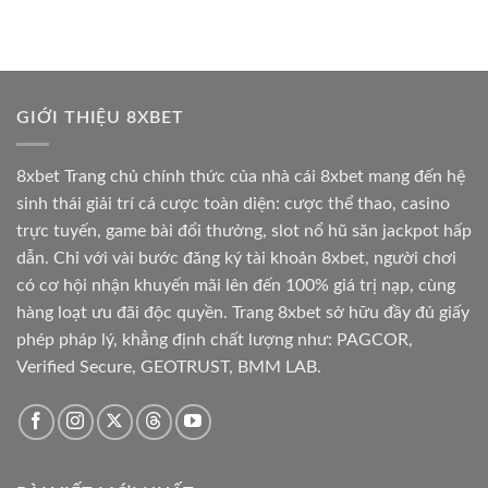
GIỚI THIỆU 8XBET
8xbet Trang chủ chính thức của nhà cái 8xbet mang đến hệ
sinh thái giải trí cá cược toàn diện: cược thể thao, casino
trực tuyến, game bài đổi thưởng, slot nổ hũ săn jackpot hấp
dẫn. Chỉ với vài bước đăng ký tài khoản 8xbet, người chơi
có cơ hội nhận khuyến mãi lên đến 100% giá trị nạp, cùng
hàng loạt ưu đãi độc quyền. Trang 8xbet sở hữu đầy đủ giấy
phép pháp lý, khẳng định chất lượng như: PAGCOR,
Verified Secure, GEOTRUST, BMM LAB.