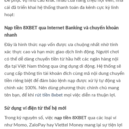
Để phục vụ nhu cầu khác nhau của hàng triệu hội viên, nhà
cái đã triển khai hệ thống thanh toán đa kênh cực kỳ linh
hoạt:
Nạp tiền 8XBET qua Internet Banking và chuyển khoản
nhanh
Đây là hình thức nạp vốn được ưa chuộng nhất nhờ tính
xác thực cao và hạn mức giao dịch linh động. Người chơi
có thể dễ dàng chuyển tiền từ hầu hết các ngân hàng nội
địa tại Việt Nam thông qua ứng dụng di động. Hệ thống sẽ
cung cấp thông tin tài khoản đích cùng mã nội dung chuyển
tiền riêng biệt để đảm bảo lệnh nạp được xử lý tự động và
chính xác 100%. Nên dùng phương thức chính chủ mang
tên bạn, để khi
rút tiền 8xbet
mọi việc diễn ra thuận lợi.
Sử dụng ví điện tử thế hệ mới
Trong kỷ nguyên số, việc
nạp tiền 8XBET
qua các loại ví
như Momo, ZaloPay hay Viettel Money mang lại sự tiện lợi