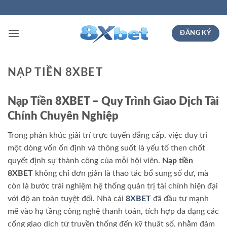
Bỏ
qua
nội
ĐĂNG KÝ
dung
NẠP TIỀN 8XBET
Nạp Tiền 8XBET – Quy Trình Giao Dịch Tài
Chính Chuyên Nghiệp
Trong phân khúc giải trí trực tuyến đẳng cấp, việc duy trì
một dòng vốn ổn định và thông suốt là yếu tố then chốt
quyết định sự thành công của mỗi hội viên.
Nạp tiền
8XBET
không chỉ đơn giản là thao tác bổ sung số dư, mà
còn là bước trải nghiệm hệ thống quản trị tài chính hiện đại
với độ an toàn tuyệt đối. Nhà cái
8XBET
đã đầu tư mạnh
mẽ vào hạ tầng công nghệ thanh toán, tích hợp đa dạng các
cổng giao dịch từ truyền thống đến kỹ thuật số, nhằm đảm