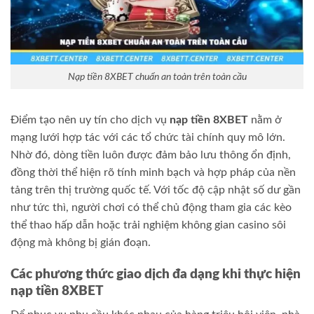
Nạp tiền 8XBET chuẩn an toàn trên toàn cầu
Điểm tạo nên uy tín cho dịch vụ
nạp tiền 8XBET
nằm ở
mạng lưới hợp tác với các tổ chức tài chính quy mô lớn.
Nhờ đó, dòng tiền luôn được đảm bảo lưu thông ổn định,
đồng thời thể hiện rõ tính minh bạch và hợp pháp của nền
tảng trên thị trường quốc tế. Với tốc độ cập nhật số dư gần
như tức thì, người chơi có thể chủ động tham gia các kèo
thể thao hấp dẫn hoặc trải nghiệm không gian casino sôi
động mà không bị gián đoạn.
Các phương thức giao dịch đa dạng khi thực hiện
nạp tiền 8XBET