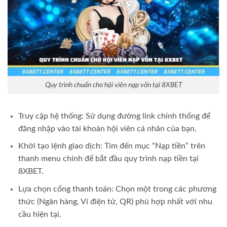
Quy trình chuẩn cho hội viên nạp vốn tại 8XBET
Truy cập hệ thống: Sử dụng đường link chính thống để
đăng nhập vào tài khoản hội viên cá nhân của bạn.
Khởi tạo lệnh giao dịch: Tìm đến mục “Nạp tiền” trên
thanh menu chính để bắt đầu quy trình nạp tiền tại
8XBET.
Lựa chọn cổng thanh toán: Chọn một trong các phương
thức (Ngân hàng, Ví điện tử, QR) phù hợp nhất với nhu
cầu hiện tại.