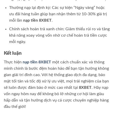
Thưởng nạp lại định kỳ: Các sự kiện “Ngày vàng” hoặc
ưu đãi hàng tuần giúp bạn nhận thêm từ 10-30% giá trị
mỗi lần
nạp tiền 8XBET
.
Chính sách hoàn trả xanh chín: Giảm thiểu rủi ro và tăng
khả năng xoay vòng vốn nhờ cơ chế hoàn trả tiền cược
mỗi ngày.
Kết luận
Thực hiện
nạp tiền 8XBET
một cách chuẩn xác và thông
minh chính là bước đệm hoàn hảo để bạn tận hưởng không
gian giải trí đỉnh cao. Với hệ thống giao dịch đa dạng, bảo
mật tối tân và tốc độ xử lý ưu việt, mọi trải nghiệm của bạn
sẽ luôn được đảm bảo ở mức cao nhất tại
8XBET
. Hãy nạp
vốn ngay hôm nay để không bỏ lỡ những cơ hội làm giàu
hấp dẫn và tận hưởng dịch vụ cá cược chuyên nghiệp hàng
đầu thế giới!